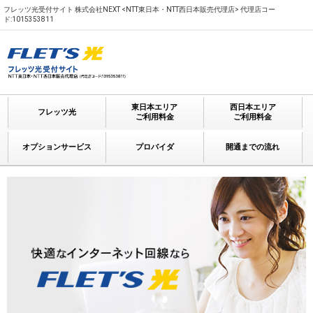
フレッツ光受付サイト 株式会社NEXT <NTT東日本・NTT西日本販売代理店> 代理店コー
ド:1015353811
東日本エリア
西日本エリア
フレッツ光
ご利用料金
ご利用料金
オプションサービス
プロバイダ
開通までの流れ